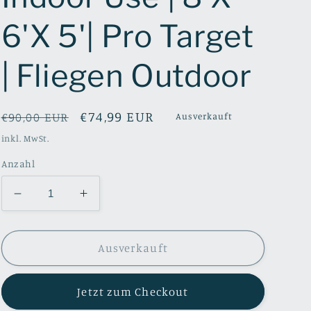
6'X 5'| Pro Target
| Fliegen Outdoor
Normaler
Verkaufspreis
€74,99 EUR
€90,00 EUR
Ausverkauft
Preis
inkl. MwSt.
Anzahl
Verringere
Erhöhe
die
die
Menge
Menge
für
für
Ausverkauft
Golf
Golf
Net
Net
Jetzt zum Checkout
Golf
Golf