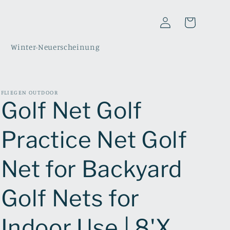
Einloggen
Warenkorb
Winter-Neuerscheinung
FLIEGEN OUTDOOR
Golf Net Golf
Practice Net Golf
Net for Backyard
Golf Nets for
Indoor Use | 8'X