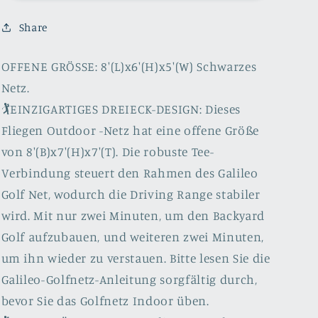
Practice
Practice
Net
Net
Share
Golf
Golf
Net
Net
for
for
OFFENE GRÖSSE: 8'(L)x6'(H)x5'(W) Schwarzes
Backyard
Backyard
Netz.
Golf
Golf
🏌️EINZIGARTIGES DREIECK-DESIGN: Dieses
Nets
Nets
Fliegen Outdoor -Netz hat eine offene Größe
for
for
Indoor
Indoor
von 8'(B)x7'(H)x7'(T). Die robuste Tee-
Use
Use
Verbindung steuert den Rahmen des Galileo
|
|
Golf Net, wodurch die Driving Range stabiler
8&#39;X
8&#39;X
6&#39;X
6&#39;X
wird. Mit nur zwei Minuten, um den Backyard
5&#39;|
5&#39;|
Golf aufzubauen, und weiteren zwei Minuten,
Pro
Pro
um ihn wieder zu verstauen. Bitte lesen Sie die
Target
Target
|
|
Galileo-Golfnetz-Anleitung sorgfältig durch,
Fliegen
Fliegen
bevor Sie das Golfnetz Indoor üben.
Outdoor
Outdoor